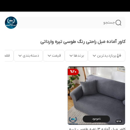
جستجو
کاور آماده مبل راحتی رنگ طوسی تیره وارداتی
پربازدیدترین
برندها
قیمت
دسته‌بندی
فقط م
%
20
ناموجود
کاور مبل آماده ۳ نفره طوسی تیره