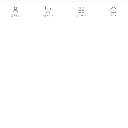
خانه
دسته‌بندی
سبد خرید
پروفایل
دسترسی سریع
تماس با ما
شکایات
درباره ما
قوانین و مقررات
سیاست حریم خصوصی
پشتیبانی تلفنی
09196060671