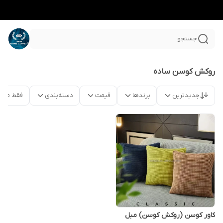
جستجو
روکش کوسن ساده
جدیدترین
برندها
قیمت
دسته‌بندی
فقط محص
کاور کوسن (روکش کوسن) مبل