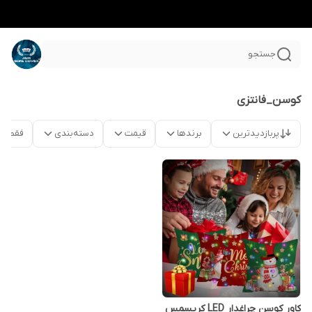
جستجو
کوسن_فانتزی
پربازدیدترین
برندها
قیمت
دسته‌بندی
فقط م
کاور کوسن چراغدار LED کریسمس