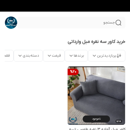
جستجو
خرید کاور سه نفره مبل وارداتی
پربازدیدترین
برندها
قیمت
دسته‌بندی
فقط م
%
20
ناموجود
کاور مبل آماده ۳ نفره طوسی تیره