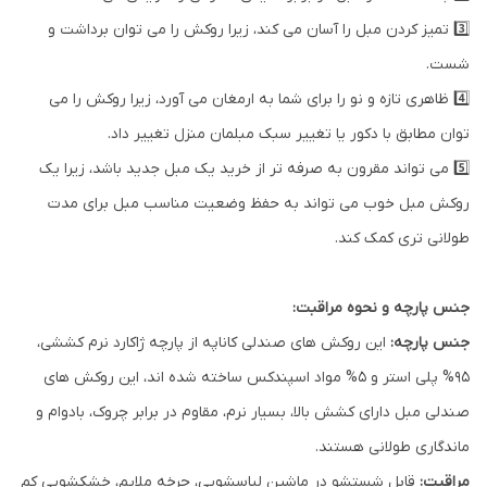
3️⃣ تمیز کردن مبل را آسان می کند، زیرا روکش را می توان برداشت و
شست.
4️⃣ ظاهری تازه و نو را برای شما به ارمغان می آورد، زیرا روکش را می
توان مطابق با دکور یا تغییر سبک مبلمان منزل تغییر داد.
5️⃣ می تواند مقرون به صرفه تر از خرید یک مبل جدید باشد، زیرا یک
روکش مبل خوب می تواند به حفظ وضعیت مناسب مبل برای مدت
طولانی تری کمک کند.
جنس پارچه و نحوه مراقبت:
جنس پارچه:
این روکش های صندلی کاناپه از پارچه ژاکارد نرم کششی،
95% پلی استر و 5% مواد اسپندکس ساخته شده اند، این روکش های
صندلی مبل دارای کشش بالا، بسیار نرم، مقاوم در برابر چروک، بادوام و
ماندگاری طولانی هستند.
مراقبت:
قابل شستشو در ماشین لباسشویی، چرخه ملایم، خشکشویی کم