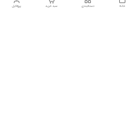
خانه
دسته‌بندی
سبد خرید
پروفایل
دسترسی سریع
تماس با ما
شکایات
درباره ما
قوانین و مقررات
سیاست حریم خصوصی
پشتیبانی تلفنی
09196060671
روزهای کاری از 8:30 الی 22:30
شماره تماس
09196060671