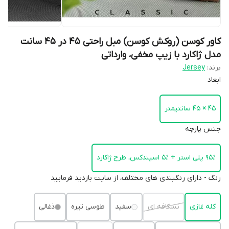
کاور کوسن (روکش کوسن) مبل راحتی ۴۵ در ۴۵ سانت
مدل ژاکارد با زیپ مخفی، وارداتی
برند:
Jersey
ابعاد
۴۵ × ۴۵ سانتیمتر
جنس پارچه
۹۵٪ پلی استر + ٪۵ اسپندکس، طرح ژاکارد
رنگ - دارای رنگبندی های مختلف، از سایت بازدید فرمایید
کله غازی
نسکافه ای
سفید
طوسی تیره
ذغالی